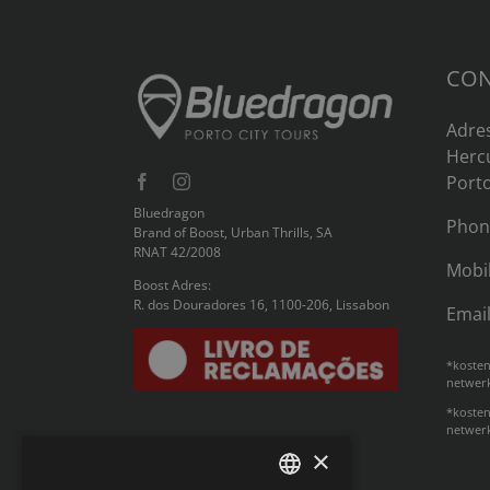
CON
Adre
Hercu
Port
Bluedragon
Phon
Brand of Boost, Urban Thrills, SA
RNAT 42/2008
Mobi
Boost Adres:
R. dos Douradores 16, 1100-206, Lissabon
Emai
*kosten
netwer
*kosten
netwer
×