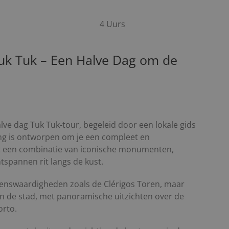
4 Uurs
uk Tuk – Een Halve Dag om de
ve dag Tuk Tuk-tour, begeleid door een lokale gids
ing is ontworpen om je een compleet en
et een combinatie van iconische monumenten,
pannen rit langs de kust.
ienswaardigheden zoals de Clérigos Toren, maar
an de stad, met panoramische uitzichten over de
orto.