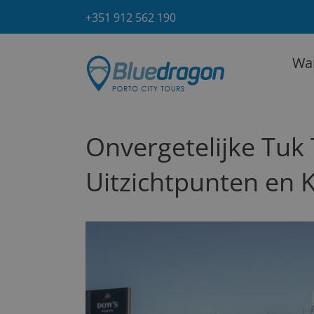
Skip
+351 912 562 190
to
content
Wa
Onvergetelijke Tuk 
Uitzichtpunten en K