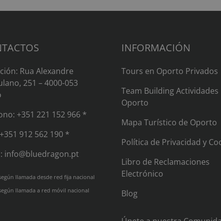
TACTOS
INFORMACIÓN
ción: Rua Alexandre
Tours en Oporto Privados
lano, 251 – 4000-053
Team Building Actividades
o
Oporto​
fono:
+351 221 152 966 *
Mapa Turístico de Oporto
+351 912 562 190 *
Política de Privacidad y Co
l:
info@bluedragon.pt
Libro de Reclamaciones
Electrónico
según llamada desde red fija nacional
según llamada a red móvil nacional
Blog