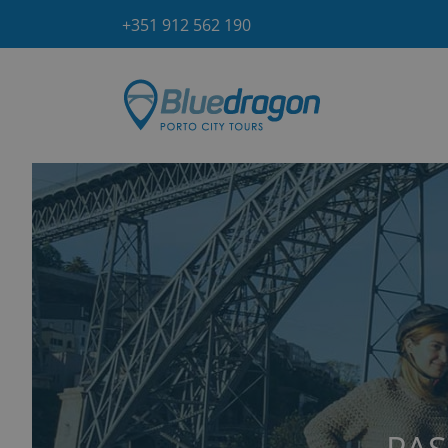
Skip
+351 912 562 190
to
content