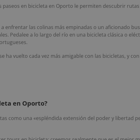
 paseos en bicicleta en Oporto le permiten descubrir rutas 
o a enfrentar las colinas más empinadas o un aficionado b
les. Pedalee a lo largo del río en una bicicleta clásica o el
portugueses.
se ha vuelto cada vez más amigable con las bicicletas, y con 
leta en Oporto?
 vistas como una «espléndida extensión del poder y libertad 
ecer tours en bicicleta; creemos realmente que es el mejor