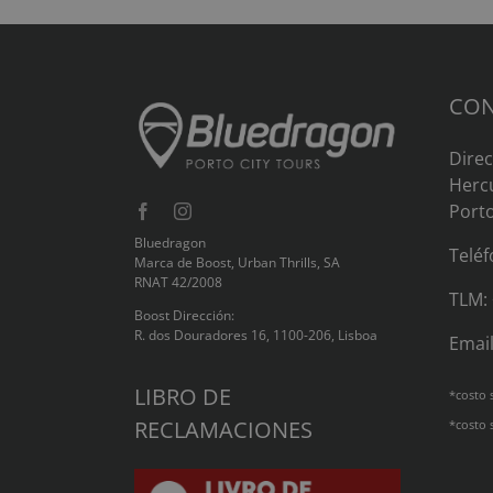
CON
Direc
Hercu
Port
Bluedragon
Telé
Marca de Boost, Urban Thrills, SA
RNAT 42/2008
TLM:
Boost Dirección:
R. dos Douradores 16, 1100-206, Lisboa
Emai
LIBRO DE
*costo 
RECLAMACIONES
*costo 