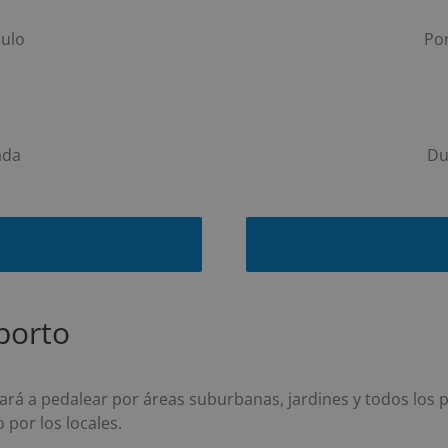
culo
Por
ada
Du
porto
evará a pedalear por áreas suburbanas, jardines y todos los 
por los locales.